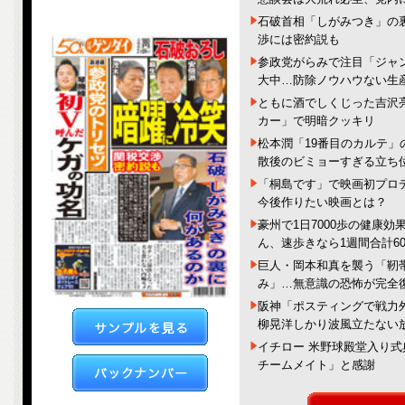
石破首相「しがみつき」の
渉には密約説も
参政党がらみで注目「ジャ
大中…防除ノウハウない生
ともに酒でしくじった吉沢
カー」で明暗クッキリ
松本潤「19番目のカルテ
散後のビミョーすぎる立ち
「桐島です」で映画初プロ
今後作りたい映画とは？
豪州で1日7000歩の健康
ん、速歩きなら1週間合計6
巨人・岡本和真を襲う「靭
み」…無意識の恐怖が完全
阪神「ポスティングで戦力
柳晃洋しかり波風立たない
イチロー 米野球殿堂入り
チームメイト」と感謝