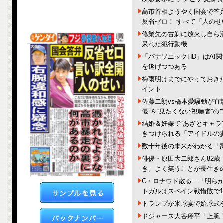
高市首相ようやく国会で答
反省ゼロ！ すべて「人の
修業先の古刹に放火し自ら
呆れた犯行動機
「パナソニックHD」はAI
を遂げつつある
梅雨明けまでにやっておき
イント
佐藤二朗vs橋本愛騒動が直
優”＆“見たくない視聴者”の
結婚＆妊娠で“あざとキャラ
きつけられる「アイドルの
数十年後の未来がわかる「
俳優・原田大二郎さん82
き。よく笑うことが長生き
C・ロナウド散る…「明らか
トガルはスペイン戦惜敗で1
トランプが米球宴で始球式
ドジャース大谷翔平「上腕