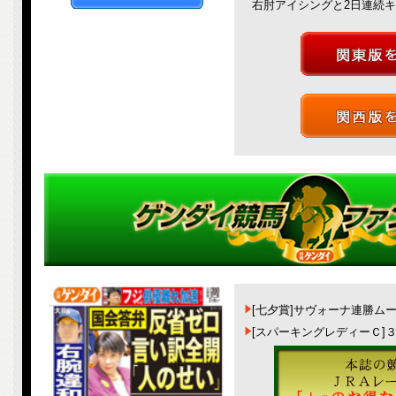
右肘アイシングと2日連続
[七夕賞]サヴォーナ連勝ム
[スパーキングレディーＣ]