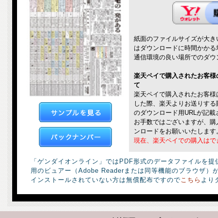
紙面のファイルサイズが大き
はダウンロードに時間かかる
通信環境の良い場所でのダウ
楽天ペイで購入されたお客様
て
楽天ペイで購入されたお客様
した際、楽天よりお送りする
のダウンロード用URLが記
お手数ではございますが、購
ンロードをお願いいたします
現在、楽天ペイでの購入はで
「ゲンダイオンライン」ではPDF形式のデータファイルを提
用のビュアー（Adobe Readerまたは同等機能のブラウザ
インストールされていない方は無償配布ですので
こちら
より