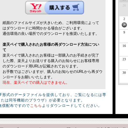
26
2
紙面のファイルサイズが大きいため、ご利用環境によって
はダウンロードに時間かかる場合がございます。
9
通信環境の良い場所でのダウンロードを推奨いたします。
楽天ペイで購入されたお客様の再ダウンロード方法につい
16
て
楽天ペイで購入されたお客様は一部購入のお手続きが完了
23
した際、楽天よりお送りする購入のお知らせにお客様専用
のダウンロード用URLが記載されております。
お手数ではございますが、購入のお知らせのURLから再ダウ
30
ンロードをお願いいたします。
現在、楽天ペイでの購入はできません。
DF形式のデータファイルを提供しており、ご覧になるには専
derまたは同等機能のブラウザ）が必要となります。
無償配布ですので
こちら
よりダウンロードしてください。