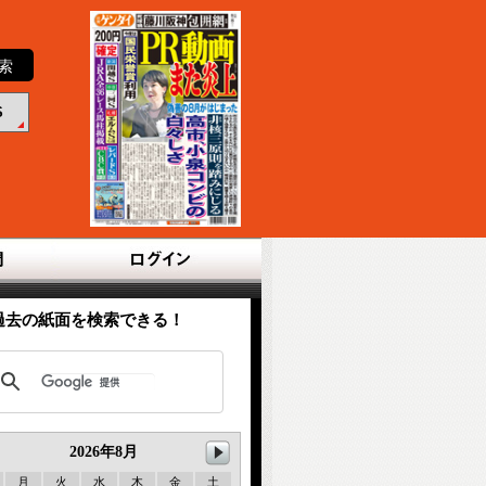
S
過去の紙面を検索できる！
2026年
8月
月
火
水
木
金
土