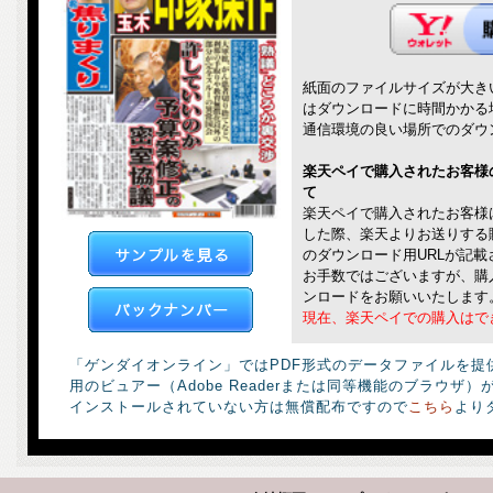
紙面のファイルサイズが大き
はダウンロードに時間かかる
通信環境の良い場所でのダウ
楽天ペイで購入されたお客様
て
楽天ペイで購入されたお客様
した際、楽天よりお送りする
のダウンロード用URLが記
お手数ではございますが、購
ンロードをお願いいたします
現在、楽天ペイでの購入はで
「ゲンダイオンライン」ではPDF形式のデータファイルを提
用のビュアー（Adobe Readerまたは同等機能のブラウザ
インストールされていない方は無償配布ですので
こちら
より