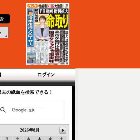
S
過去の紙面を検索できる！
2026年
8月
月
火
水
木
金
土