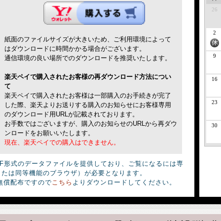
26
2
紙面のファイルサイズが大きいため、ご利用環境によって
はダウンロードに時間かかる場合がございます。
9
通信環境の良い場所でのダウンロードを推奨いたします。
楽天ペイで購入されたお客様の再ダウンロード方法につい
16
て
楽天ペイで購入されたお客様は一部購入のお手続きが完了
23
した際、楽天よりお送りする購入のお知らせにお客様専用
のダウンロード用URLが記載されております。
お手数ではございますが、購入のお知らせのURLから再ダウ
30
ンロードをお願いいたします。
現在、楽天ペイでの購入はできません。
DF形式のデータファイルを提供しており、ご覧になるには専
derまたは同等機能のブラウザ）が必要となります。
無償配布ですので
こちら
よりダウンロードしてください。